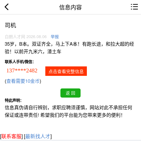
信息内容
司机
白朗人才网 2026.08.06
举报
35岁，B本。双证齐全，马上下A本！有跑长途，和拉大超的经
验！以前开九米六，渣土车
联系人手机/微信：
137****2482
点击查看完整信息
(
查看需要10金币
)
特此声明：
信息真伪请自行辨别，求职应聘须谨慎，网站对此不承担任何
保证或连带责任! 希望我们的平台能为您带来更多的便利！
[
联系客服
]
[
最新找人才
]